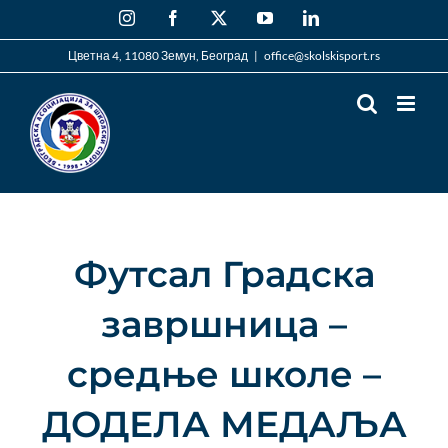
Skip
Instagram
Facebook
X
YouTube
LinkedIn
to
content
Цветна 4, 11080 Земун, Београд
|
office@skolskisport.rs
Футсал Градска
завршница –
средње школе –
ДОДЕЛА МЕДАЉА