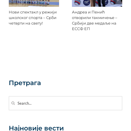
Нови спектакл у режији
Андреа и Пенић
школског спорта – Срби
отворили такмичење –
четврти на свету!
Србији две медаље на
ЕССФ ЕП
Претрага
Search
for:
Најновије вести