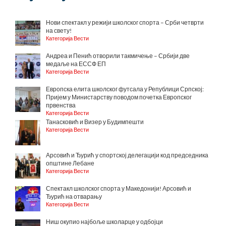
Нови спектакл у режији школског спорта – Срби четврти
на свету!
Категорија Вести
Андреа и Пенић отворили такмичење – Србији две
медаље на ЕССФ ЕП
Категорија Вести
Европска елита школског футсала у Републици Српској:
Пријем у Министарству поводом почетка Европског
првенства
Категорија Вести
Танасковић и Визер у Будимпешти
Категорија Вести
Арсовић и Ђурић у спортској делегацији код председника
општине Лебане
Категорија Вести
Спектакл школског спорта у Македонији! Арсовић и
Ђурић на отварању
Категорија Вести
Ниш окупио најбоље школарце у одбојци