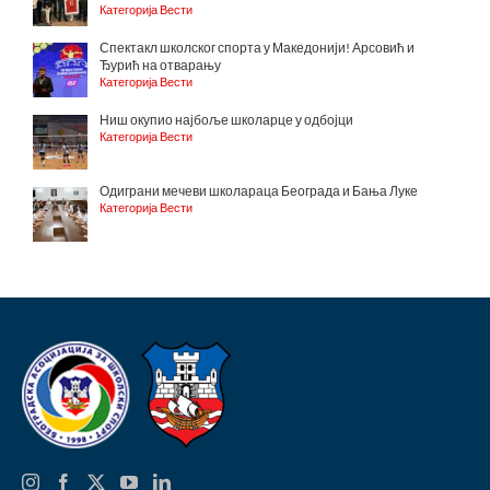
Категорија Вести
Спектакл школског спорта у Македонији! Арсовић и
Ђурић на отварању
Категорија Вести
Ниш окупио најбоље школарце у одбојци
Категорија Вести
Одиграни мечеви школараца Београда и Бања Луке
Категорија Вести