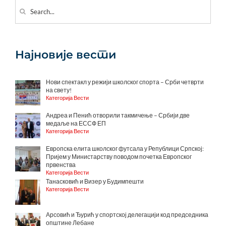
Search
for:
Најновије вести
Нови спектакл у режији школског спорта – Срби четврти
на свету!
Категорија Вести
Андреа и Пенић отворили такмичење – Србији две
медаље на ЕССФ ЕП
Категорија Вести
Европска елита школског футсала у Републици Српској:
Пријем у Министарству поводом почетка Европског
првенства
Категорија Вести
Танасковић и Визер у Будимпешти
Категорија Вести
Арсовић и Ђурић у спортској делегацији код председника
општине Лебане