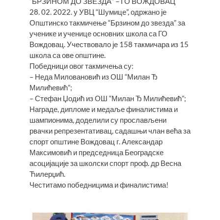
“БРЗИНОМ ДО ЗВЕЗДА” – ГО ВОЖДОВАЦ
28. 02. 2022. у УВЦ “Шумице”, одржано је
Општинско такмичење “Брзином до звезда” за
ученике и ученице основних школа са ГО
Вождовац. Учествовало је 158 такмичара из 15
школа са ове општине.
Победници овог такмичења су:
– Неда Миловановић из ОШ “Милан Ђ
Милићевић”;
– Стефан Џодић из ОШ “Милан Ђ Милићевић”;
Награде, дипломе и медаље финалистима и
шампионима, доделили су прослављени
рвачки репрезентативац, садашњи члан већа за
спорт општине Вождовац г. Александар
Максимовић и председница Београдске
асоцијације за школски спорт проф. др Весна
Ћилерџић.
Честитамо победницима и финалистима!