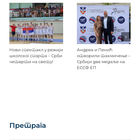
Нови спектакл у режији
Андреа и Пенић
школског спорта – Срби
отворили такмичење –
четврти на свету!
Србији две медаље на
ЕССФ ЕП
Претрага