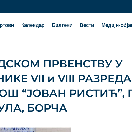
ртови
Календар
Билтени
Вести
Медији-обја
АДСКОМ ПРВЕНСТВУ У
КЕ VII и VIII РАЗРЕДА
Ш “ЈОВАН РИСТИЋ”, 
ЛА, БОРЧА