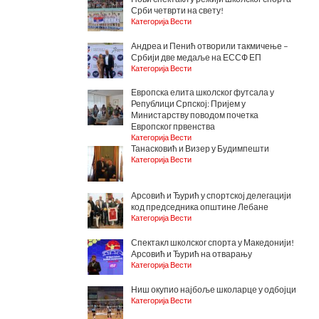
Срби четврти на свету!
Категорија Вести
Андреа и Пенић отворили такмичење –
Србији две медаље на ЕССФ ЕП
Категорија Вести
Европска елита школског футсала у
Републици Српској: Пријем у
Министарству поводом почетка
Европског првенства
Категорија Вести
Танасковић и Визер у Будимпешти
Категорија Вести
Арсовић и Ђурић у спортској делегацији
код председника општине Лебане
Категорија Вести
Спектакл школског спорта у Македонији!
Арсовић и Ђурић на отварању
Категорија Вести
Ниш окупио најбоље школарце у одбојци
Категорија Вести