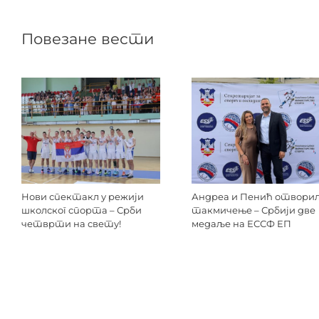
Повезане вести
Нови спектакл у режији
Андреа и Пенић отвори
школског спорта – Срби
такмичење – Србији две
четврти на свету!
медаље на ЕССФ ЕП