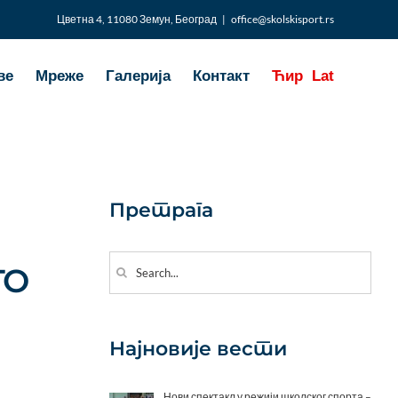
Цветна 4, 11080 Земун, Београд
|
office@skolskisport.rs
ве
Мреже
Галерија
Контакт
Ћир
Lat
Претрага
Search
ГО
for:
Најновије вести
Нови спектакл у режији школског спорта –