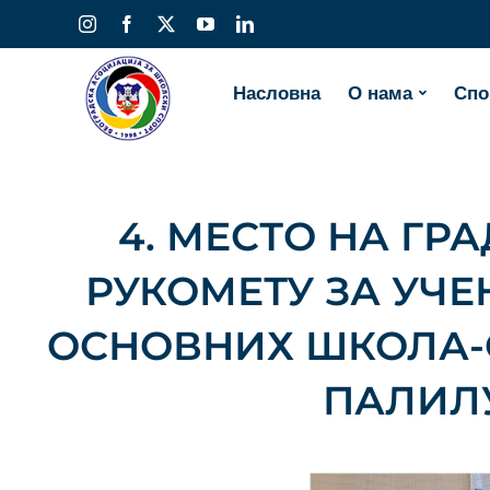
Skip
Instagram
Facebook
X
YouTube
LinkedIn
to
content
Насловна
О нама
Спо
4. МЕСТО НА ГР
РУКОМЕТУ ЗА УЧЕНИ
ОСНОВНИХ ШКОЛА-О
ПАЛИЛУ