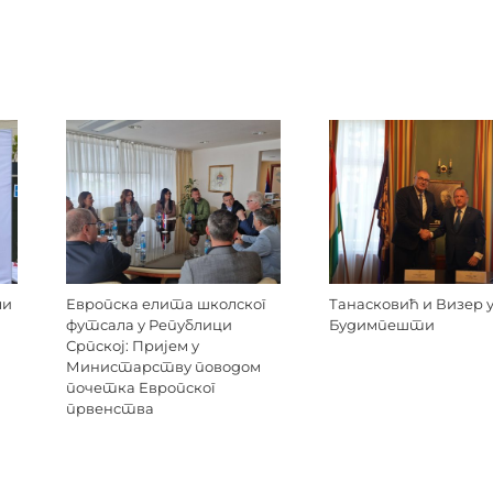
ли
Европска елита школског
Танасковић и Визер 
футсала у Републици
Будимпешти
Српској: Пријем у
Министарству поводом
почетка Европског
првенства