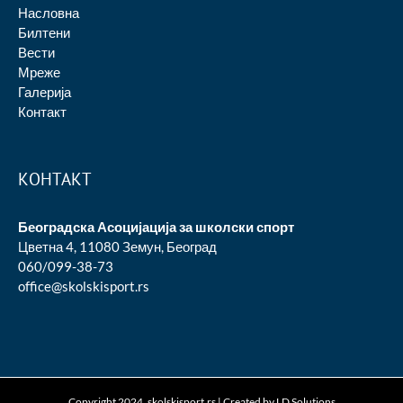
Насловна
Билтени
Вести
Мреже
Галерија
Контакт
КОНТАКТ
Београдска Асоцијација за школски спорт
Цветна 4, 11080 Земун, Београд
060/099-38-73
office@skolskisport.rs
Copyright 2024. skolskisport.rs | Created by
LD Solutions