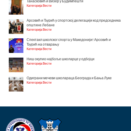
Танасковић и Визер у Будимпешти
Категорија Вести
Арсовић и Ђурић у спортској делегацији код председника
општине Лебане
Категорија Вести
Спектакл школског спорта у Македонији! Арсовић и
Ђурић на отварању
Категорија Вести
Ниш окупио најбоље школарце у одбојци
Категорија Вести
Одиграни мечеви школараца Београда и Бања Луке
Категорија Вести