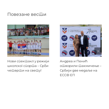
Повезане вести
Нови спектакл у режији
Андреа и Пенић
школског спорта – Срби
отворили такмичење –
четврти на свету!
Србији две медаље на
ЕССФ ЕП