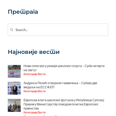
Претрага
Search
for:
Најновије вести
Нови спектакл у режији школског спорта – Срби четврти
на свету!
Категорија Вести
Андреа и Пенић отворили такмичење – Србији две
медаље на ЕССФ ЕП
Категорија Вести
Европска елита школског футсала у Републици Српској:
Пријем у Министарству поводом почетка Европског
првенства
Категорија Вести