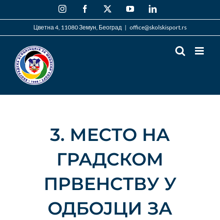
Skip
Instagram
Facebook
X
YouTube
LinkedIn
to
content
Цветна 4, 11080 Земун, Београд
|
office@skolskisport.rs
3. МЕСТО НА
ГРАДСКОМ
ПРВЕНСТВУ У
ОДБОЈЦИ ЗА