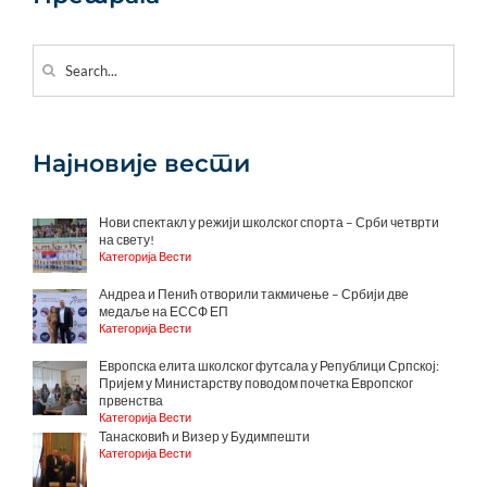
Search
for:
Најновије вести
Нови спектакл у режији школског спорта – Срби четврти
на свету!
Категорија Вести
Андреа и Пенић отворили такмичење – Србији две
медаље на ЕССФ ЕП
Категорија Вести
Европска елита школског футсала у Републици Српској:
Пријем у Министарству поводом почетка Европског
првенства
Категорија Вести
Танасковић и Визер у Будимпешти
Категорија Вести