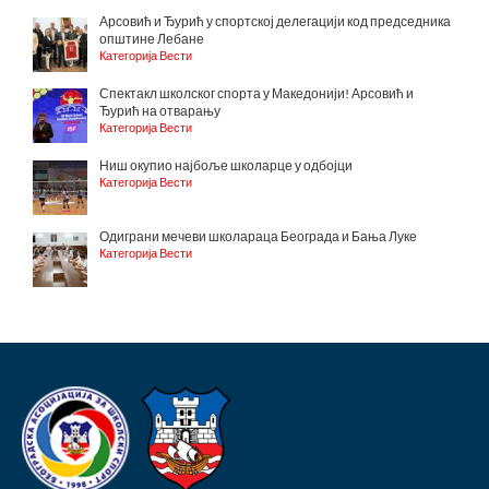
Арсовић и Ђурић у спортској делегацији код председника
општине Лебане
Категорија Вести
Спектакл школског спорта у Македонији! Арсовић и
Ђурић на отварању
Категорија Вести
Ниш окупио најбоље школарце у одбојци
Категорија Вести
Одиграни мечеви школараца Београда и Бања Луке
Категорија Вести