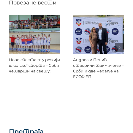
Повезане вести
Нови спектакл у режији
Андреа и Пенић
школског спорта – Срби
отворили такмичење –
четврти на свету!
Србији две медаље на
ЕССФ ЕП
Претрага