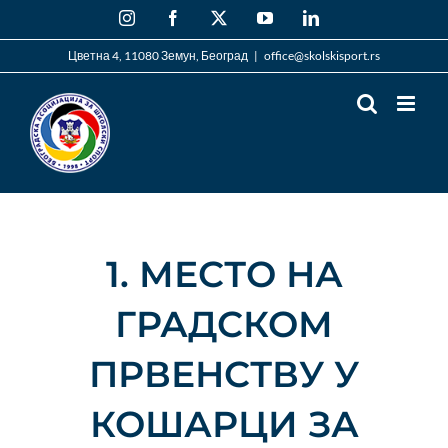
Skip
Instagram
Facebook
X
YouTube
LinkedIn
to
content
Цветна 4, 11080 Земун, Београд
|
office@skolskisport.rs
1. МЕСТО НА
ГРАДСКОМ
ПРВЕНСТВУ У
КОШАРЦИ ЗА