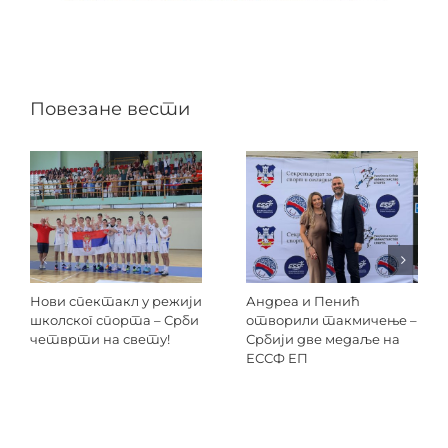
Повезане вести
Нови спектакл у режији
Андреа и Пенић
школског спорта – Срби
отворили такмичење –
четврти на свету!
Србији две медаље на
ЕССФ ЕП