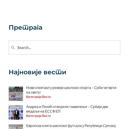
Претрага
Search
for:
Најновије вести
Нови спектакл у режији школског спорта – Срби четврти
на свету!
Категорија Вести
Андреа и Пенић отворили такмичење – Србији две
медаље на ЕССФ ЕП
Категорија Вести
Европска елита школског футсала у Републици Српској: