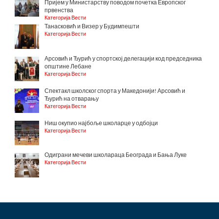
Пријем у Министарству поводом почетка Европског
првенства
Категорија Вести
Танасковић и Визер у Будимпешти
Категорија Вести
Арсовић и Ђурић у спортској делегацији код председника
општине Лебане
Категорија Вести
Спектакл школског спорта у Македонији! Арсовић и
Ђурић на отварању
Категорија Вести
Ниш окупио најбоље школарце у одбојци
Категорија Вести
Одиграни мечеви школараца Београда и Бања Луке
Категорија Вести