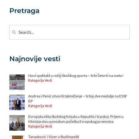
Pretraga
Search
for:
Najnovije vesti
Novi spektakl u režiji školskog sporta – Srbi četvrti na svetu!
Kategorija Vesti
Andrea i Penić otvorili takmičenje – Srbiji dve medalje na ESSF
EP
Kategorija Vesti
Evropska elita školskog futsala u Republici Srpskoj: Prijem u
Ministarstvu povodom početka Evropskog prvenstva
Kategorija Vesti
Tanasković i Vizer u Budimpešti