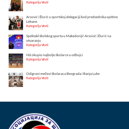
Kategorija Vesti
Arsović i Đurić u sportskoj delegaciji kod predsednika opštine
Lebane
Kategorija Vesti
Spektakl školskog sporta u Makedoniji! Arsović i Đurić na
otvaranju
Kategorija Vesti
Niš okupio najbolje školarce u odbojci
Kategorija Vesti
Odigrani mečevi školaraca Beograda i Banja Luke
Kategorija Vesti