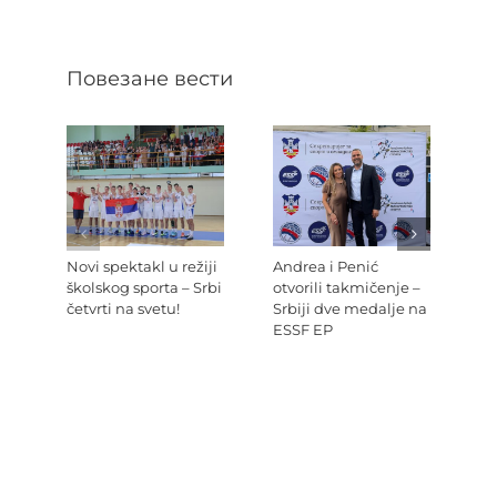
Повезане вести
Novi spektakl u režiji
Andrea i Penić
Ev
školskog sporta – Srbi
otvorili takmičenje –
šk
četvrti na svetu!
Srbiji dve medalje na
Re
ESSF EP
Pr
po
Ev