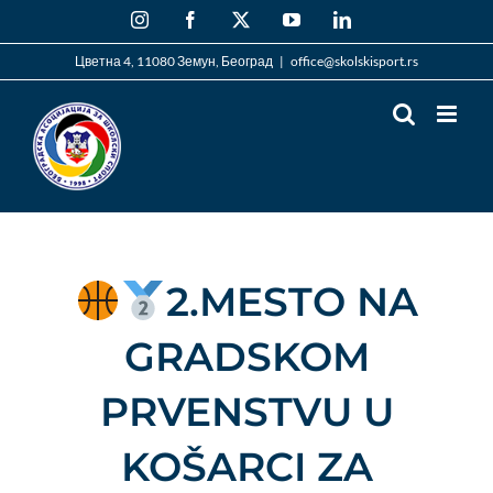
Skip
Instagram
Facebook
X
YouTube
LinkedIn
to
content
Цветна 4, 11080 Земун, Београд
|
office@skolskisport.rs
2.MESTO NA
GRADSKOM
PRVENSTVU U
KOŠARCI ZA