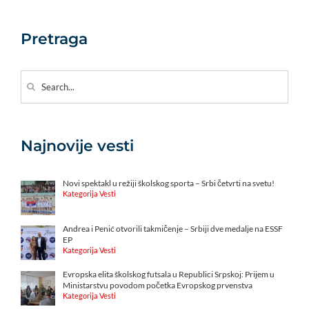
Pretraga
Search
for:
Najnovije vesti
Novi spektakl u režiji školskog sporta – Srbi četvrti na svetu!
Kategorija Vesti
Andrea i Penić otvorili takmičenje – Srbiji dve medalje na ESSF
EP
Kategorija Vesti
Evropska elita školskog futsala u Republici Srpskoj: Prijem u
Ministarstvu povodom početka Evropskog prvenstva
Kategorija Vesti