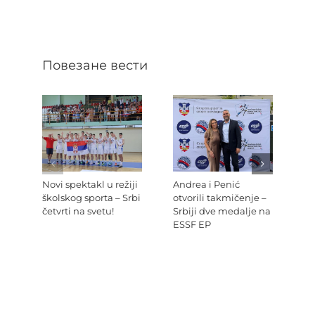
Повезане вести
Novi spektakl u režiji
Andrea i Penić
Ev
školskog sporta – Srbi
otvorili takmičenje –
šk
četvrti na svetu!
Srbiji dve medalje na
Re
ESSF EP
Pr
po
Ev