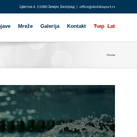
Цветна 4, 11080 Земун, Београд
|
office@skolskisport.rs
bjave
Mreže
Galerija
Kontakt
Ћир
Lat
Home