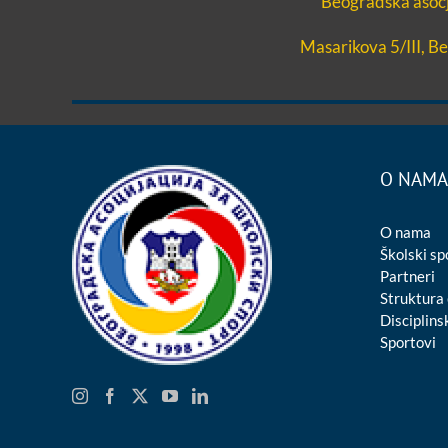
Beogradska asocja
Masarikova 5/III, B
O NAMA
O nama
Školski sp
Partneri
Struktura
Disciplinsk
Sportovi