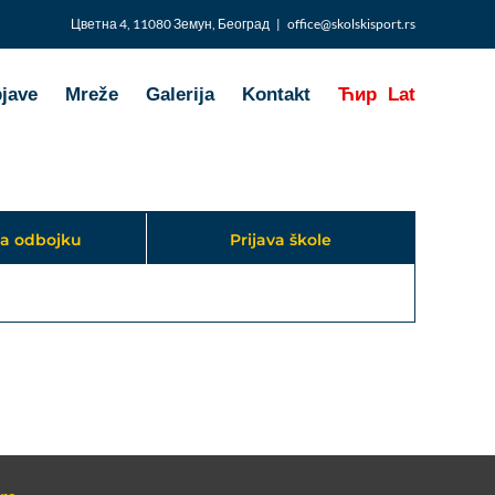
Цветна 4, 11080 Земун, Београд
|
office@skolskisport.rs
bjave
Mreže
Galerija
Kontakt
Ћир
Lat
za odbojku
Prijava škole