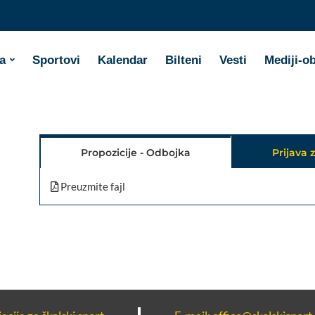
a
Sportovi
Kalendar
Bilteni
Vesti
Mediji-o
Propozicije - Odbojka
Prijava 
Preuzmite fajl