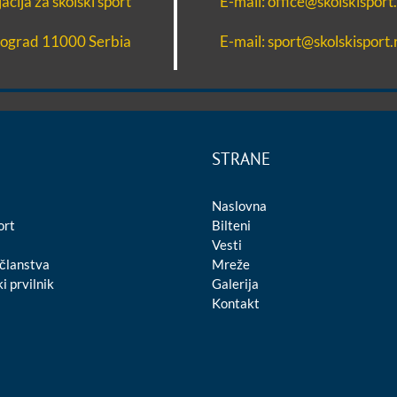
cija za školski sport
E-mail: office@skolskisport.
eograd 11000 Serbia
E-mail: sport@skolskisport.
STRANE
Naslovna
ort
Bilteni
Vesti
 članstva
Mreže
i prvilnik
Galerija
Kontakt